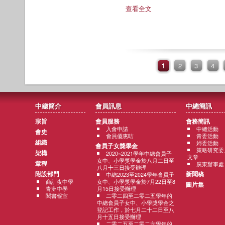
查看全文
1
2
3
4
中總簡介
會員訊息
中總簡訊
宗旨
會員服務
會務簡訊
入會申請
中總活動
會史
會員優惠咭
青委活動
組織
婦委活動
會員子女獎學金
策略研究委
架構
2020~2021學年中總會員子
文章
女中、小學獎學金於八月二日至
章程
廣東辦事處
八月十三日接受辦理
附設部門
新聞稿
中總2023至2024學年會員子
商訓夜中學
女中、小學獎學金於7月22日至8
圖片集
青洲中學
月15日接受辦理
閱書報室
二零二四至二零二五學年的
中總會員子女中、小學獎學金之
登記工作，於七月二十二日至八
月十五日接受辦理
二零二五至二零二六學年的