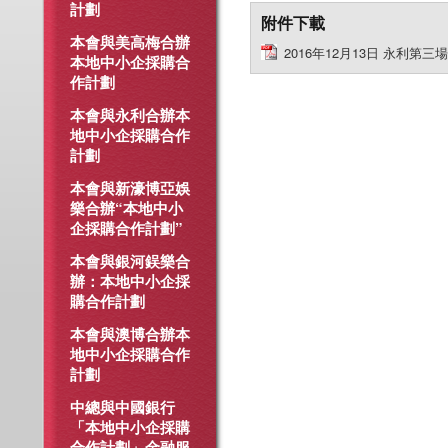
計劃
附件下載
本會與美高梅合辦
2016年12月13日 永利
本地中小企採購合
作計劃
本會與永利合辦本
地中小企採購合作
計劃
本會與新濠博亞娛
樂合辦“本地中小
企採購合作計劃”
本會與銀河鋘樂合
辦：本地中小企採
購合作計劃
本會與澳博合辦本
地中小企採購合作
計劃
中總與中國銀行
「本地中小企採購
合作計劃」金融服