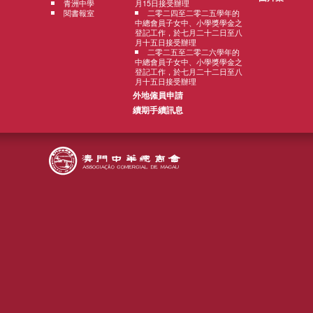
青洲中學
月15日接受辦理
閱書報室
二零二四至二零二五學年的
中總會員子女中、小學獎學金之
登記工作，於七月二十二日至八
月十五日接受辦理
二零二五至二零二六學年的
中總會員子女中、小學獎學金之
登記工作，於七月二十二日至八
月十五日接受辦理
外地僱員申請
續期手續訊息