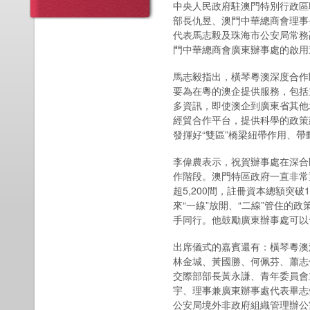
中央人民政府駐澳門特別行政區
部長仇昱、澳門中華總商會理事
代表馬志毅及珠海市公安局常務
門中華總商會廣東辦事處的啟用
馬志毅指出，橫琴粵澳深度合作
要為在粵的澳企提供服務，包括
多資訊，即使澳企到廣東省其他
經貿合作平台，提供科學的政策
發揮好“雙區”橋梁紐帶作用、
李偉農表示，祝賀辦事處在深合
作階段。澳門特區政府一直非常
超5,200間，註冊資本總額突
來“一線”放開、“二線”管住
手同行。他鼓勵廣東辦事處可以
出席儀式的嘉賓還有：橫琴粵澳
林金城、黃國勝、何佩芬、蕭志
交際部部長黃永謙、青年委員會
宇、理事兼廣東辦事處代表畢志
公安局境外非政府組織管理辦公