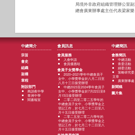
局境外非政府組織管理辦公室副
總會廣東辦事處主任代表梁家樂
中總簡介
會員訊息
中總簡訊
宗旨
會員服務
會務簡訊
入會申請
中總活動
會史
會員優惠咭
青委活動
組織
婦委活動
會員子女獎學金
策略研究委
架構
2020~2021學年中總會員子
文章
女中、小學獎學金於八月二日至
章程
廣東辦事處
八月十三日接受辦理
附設部門
新聞稿
中總2023至2024學年會員子
商訓夜中學
女中、小學獎學金於7月22日至8
圖片集
青洲中學
月15日接受辦理
閱書報室
二零二四至二零二五學年的
中總會員子女中、小學獎學金之
登記工作，於七月二十二日至八
月十五日接受辦理
二零二五至二零二六學年的
中總會員子女中、小學獎學金之
登記工作，於七月二十二日至八
月十五日接受辦理