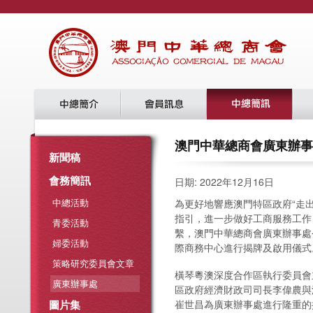
澳門中華總商會廣東辦事處
新聞稿
會務簡訊
日期: 2022年12月16日
中總活動
為更好地響應澳門特區政府“走
指引，進一步做好工商服務工作
青委活動
繫，澳門中華總商會廣東辦事處今(
婦委活動
際商務中心進行揭牌及啟用儀式
策略研究委員會文章
橫琴粵澳深度合作區執行委員會
廣東辦事處
區政府經濟財政司司長李偉農與
圖片集
崔世昌為廣東辦事處進行隆重的