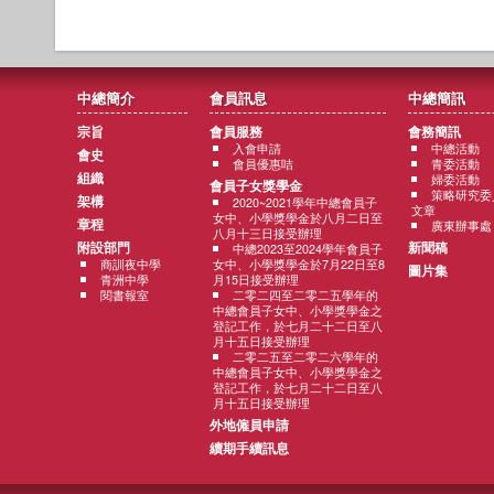
中總簡介
會員訊息
中總簡訊
宗旨
會員服務
會務簡訊
入會申請
中總活動
會史
會員優惠咭
青委活動
組織
婦委活動
會員子女獎學金
策略研究委
架構
2020~2021學年中總會員子
文章
女中、小學獎學金於八月二日至
章程
廣東辦事處
八月十三日接受辦理
附設部門
新聞稿
中總2023至2024學年會員子
商訓夜中學
女中、小學獎學金於7月22日至8
圖片集
青洲中學
月15日接受辦理
閱書報室
二零二四至二零二五學年的
中總會員子女中、小學獎學金之
登記工作，於七月二十二日至八
月十五日接受辦理
二零二五至二零二六學年的
中總會員子女中、小學獎學金之
登記工作，於七月二十二日至八
月十五日接受辦理
外地僱員申請
續期手續訊息