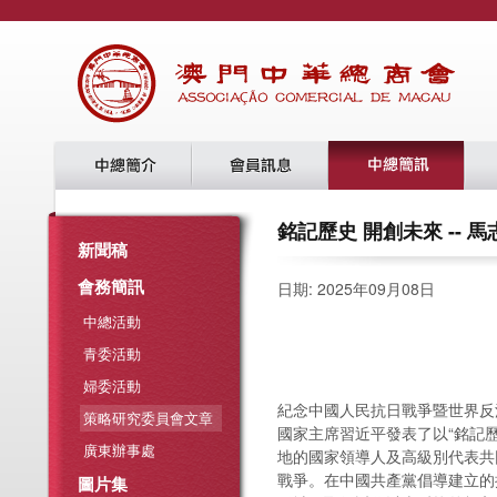
銘記歷史 開創未來 -- 馬
新聞稿
會務簡訊
日期: 2025年09月08日
中總活動
青委活動
婦委活動
紀念中國人民抗日戰爭暨世界反
策略研究委員會文章
國家主席習近平發表了以“銘記
廣東辦事處
地的國家領導人及高級別代表共
戰爭。在中國共產黨倡導建立的
圖片集