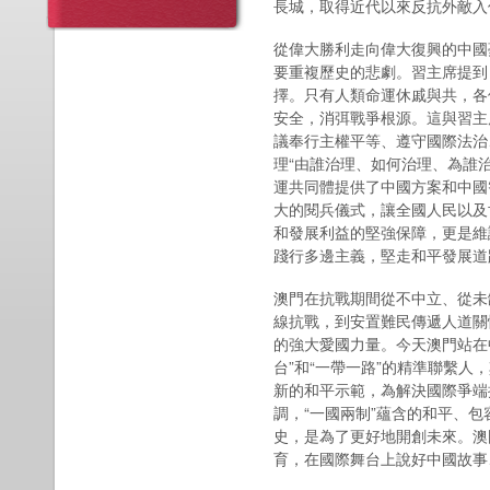
長城，取得近代以來反抗外敵入
從偉大勝利走向偉大復興的中國
要重複歷史的悲劇。習主席提到
擇。只有人類命運休戚與共，各
安全，消弭戰爭根源。這與習主
議奉行主權平等、遵守國際法治
理“由誰治理、如何治理、為誰
運共同體提供了中國方案和中國
大的閱兵儀式，讓全國人民以及
和發展利益的堅強保障，更是維
踐行多邊主義，堅走和平發展道
澳門在抗戰期間從不中立、從未
線抗戰，到安置難民傳遞人道關
的強大愛國力量。今天澳門站在
台”和“一帶一路”的精準聯繫人
新的和平示範，為解決國際爭端
調，“一國兩制”蘊含的和平、
史，是為了更好地開創未來。澳
育，在國際舞台上說好中國故事、