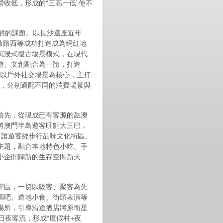
收低，形成的“三高一低”使不
破解的課題。以長沙這座近年
解放路西等成功打造成為網紅地
沉浸式復古塲景模式，在現代
遊、文創融合為一體，打造
，以戶外社交場景為核心，主打
”，分别適配不同的消費場景與
 首先，從現成已有客源的氹澳
將澳門半島遊客旺點大三巴，
，讓遊客經步行品味文化街區、
主題，融合本地特色小吃、手
小企開闢新的生存空間新天
岸區，一切以吸客、聚客為先
酒吧、道地小食、街頭表演等
場所，引導沿途酒店將原衛星
日夜客流，形成“度假村+夜