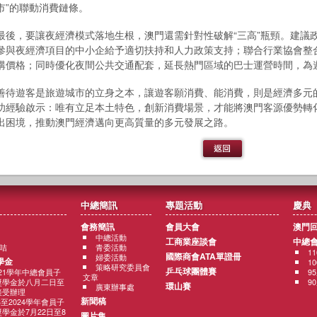
市”的聯動消費鏈條。
最後，要讓夜經濟模式落地生根，澳門還需針對性破解“三高”瓶頸。建議
參與夜經濟項目的中小企給予適切扶持和人力政策支持；聯合行業協會整
購價格；同時優化夜間公共交通配套，延長熱門區域的巴士運營時間，為
善待遊客是旅遊城市的立身之本，讓遊客願消費、能消費，則是經濟多元
功經驗啟示：唯有立足本土特色，創新消費場景，才能將澳門客源優勢轉
出困境，推動澳門經濟邁向更高質量的多元發展之路。
中總簡訊
專題活動
慶典
會務簡訊
會員大會
澳門
中總活動
工商業座談會
中總
咭
青委活動
1
國際商會ATA單證冊
婦委活動
學金
1
策略研究委員會
乒乓球團體賽
2021學年中總會員子
9
文章
獎學金於八月二日至
9
環山賽
廣東辦事處
接受辦理
新聞稿
3至2024學年會員子
學金於7月22日至8
圖片集