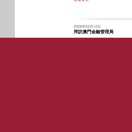
2026年03月13日
拜訪澳門金融管理局
查看全文
1
2
3
4
中總簡介
會員訊息
中總簡訊
宗旨
會員服務
會務簡訊
入會申請
中總活動
會史
會員優惠咭
青委活動
組織
婦委活動
會員子女獎學金
策略研究委
架構
2020~2021學年中總會員子