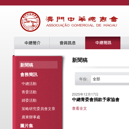
新聞稿
新聞稿
會務簡訊
年份:
全部
中總活動
青委活動
2025年12月17日
中總青委會捐款予家協會
婦委活動
查看全文
策略研究委員會文章
廣東辦事處
圖片集