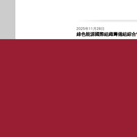
2025年11月28日
綠色能源國際組織籌備組綜合
查看全文
1
2
3
4
中總簡介
會員訊息
中總簡訊
宗旨
會員服務
會務簡訊
入會申請
中總活動
會史
會員優惠咭
青委活動
組織
婦委活動
會員子女獎學金
策略研究委
架構