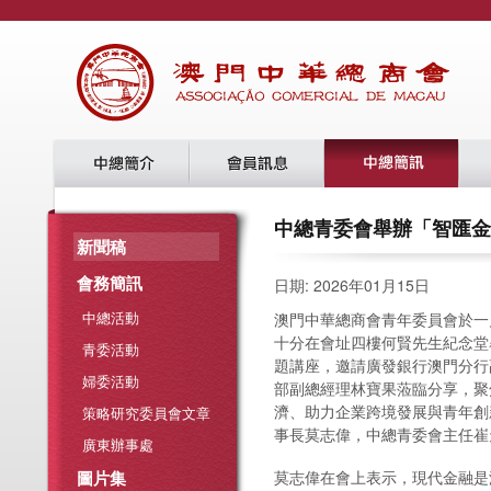
中總青委會舉辦「智匯金
新聞稿
會務簡訊
日期: 2026年01月15日
中總活動
澳門中華總商會青年委員會於一
十分在會址四樓何賢先生紀念堂
青委活動
題講座，邀請廣發銀行澳門分行
婦委活動
部副總經理林寶果蒞臨分享，聚
濟、助力企業跨境發展與青年創
策略研究委員會文章
事長莫志偉，中總青委會主任崔
廣東辦事處
圖片集
莫志偉在會上表示，現代金融是