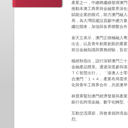
產業之一，中總將繼續發揮澳門
推動本澳工商界與金融業界深化
賦能企業的模式，助力澳門融入
局，為大灣區建設貢獻中總力量
繼往開來，加強與各界聯繫合作
崔天立表示，澳門正積極融入粵
出去」以及青年創業創新的重要
前沿金融知識與實務經驗，旨在
楊經秋指出，該行深耕澳門三十
金融產品體系。通過深度參與港
ＴＣ智慧出行」、「港澳人士零
合澳門「１＋４」產業布局需求
化與青年工商界合作，共抓澳琴
林寶果緊扣澳門經濟發展與產業
銀行在跨境金融、數字化轉型、
互動交流環節，與會者就跨境金
烈。