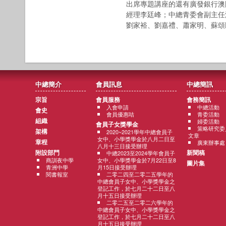
出席專題講座的還有廣發銀行澳
經理李廷峰；中總青委會副主任
劉家裕、劉嘉禮、蕭家明、蘇頌
中總簡介
會員訊息
中總簡訊
宗旨
會員服務
會務簡訊
入會申請
中總活動
會史
會員優惠咭
青委活動
組織
婦委活動
會員子女獎學金
策略研究委
架構
2020~2021學年中總會員子
文章
女中、小學獎學金於八月二日至
章程
廣東辦事處
八月十三日接受辦理
附設部門
新聞稿
中總2023至2024學年會員子
商訓夜中學
女中、小學獎學金於7月22日至8
圖片集
青洲中學
月15日接受辦理
閱書報室
二零二四至二零二五學年的
中總會員子女中、小學獎學金之
登記工作，於七月二十二日至八
月十五日接受辦理
二零二五至二零二六學年的
中總會員子女中、小學獎學金之
登記工作，於七月二十二日至八
月十五日接受辦理