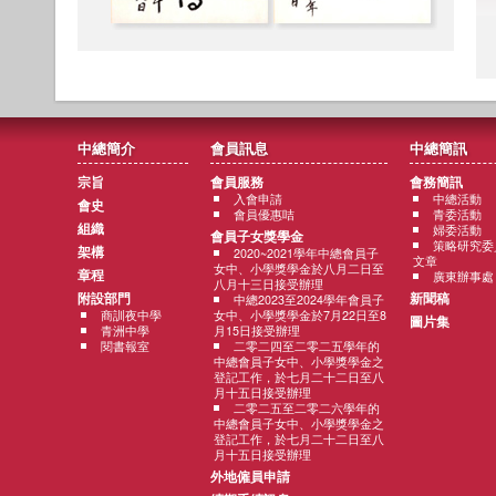
中總簡介
會員訊息
中總簡訊
宗旨
會員服務
會務簡訊
入會申請
中總活動
會史
會員優惠咭
青委活動
組織
婦委活動
會員子女獎學金
策略研究委
架構
2020~2021學年中總會員子
文章
女中、小學獎學金於八月二日至
章程
廣東辦事處
八月十三日接受辦理
附設部門
新聞稿
中總2023至2024學年會員子
商訓夜中學
女中、小學獎學金於7月22日至8
圖片集
青洲中學
月15日接受辦理
閱書報室
二零二四至二零二五學年的
中總會員子女中、小學獎學金之
登記工作，於七月二十二日至八
月十五日接受辦理
二零二五至二零二六學年的
中總會員子女中、小學獎學金之
登記工作，於七月二十二日至八
月十五日接受辦理
外地僱員申請