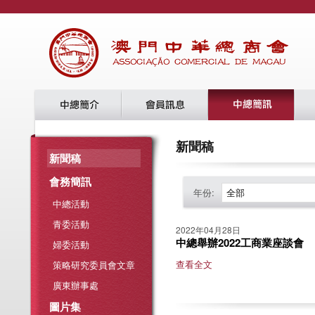
新聞稿
新聞稿
會務簡訊
年份:
全部
中總活動
青委活動
2022年04月28日
中總舉辦2022工商業座談會
婦委活動
查看全文
策略研究委員會文章
廣東辦事處
圖片集