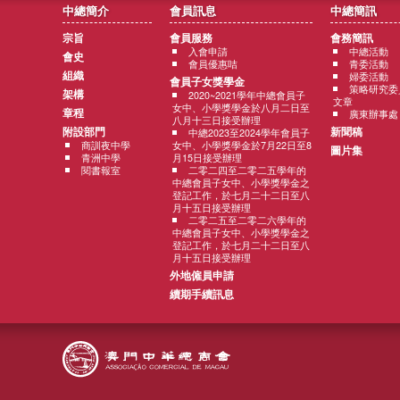
中總簡介
會員訊息
中總簡訊
宗旨
會員服務
會務簡訊
入會申請
中總活動
會史
會員優惠咭
青委活動
組織
婦委活動
會員子女獎學金
策略研究委
架構
2020~2021學年中總會員子
文章
女中、小學獎學金於八月二日至
章程
廣東辦事處
八月十三日接受辦理
附設部門
新聞稿
中總2023至2024學年會員子
商訓夜中學
女中、小學獎學金於7月22日至8
圖片集
青洲中學
月15日接受辦理
閱書報室
二零二四至二零二五學年的
中總會員子女中、小學獎學金之
登記工作，於七月二十二日至八
月十五日接受辦理
二零二五至二零二六學年的
中總會員子女中、小學獎學金之
登記工作，於七月二十二日至八
月十五日接受辦理
外地僱員申請
續期手續訊息